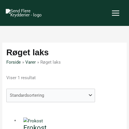
Gå
til
indholdet
Røget laks
Forside
Varer
Røget laks
Viser 1 resultat
Dette
vare
Frokost
har