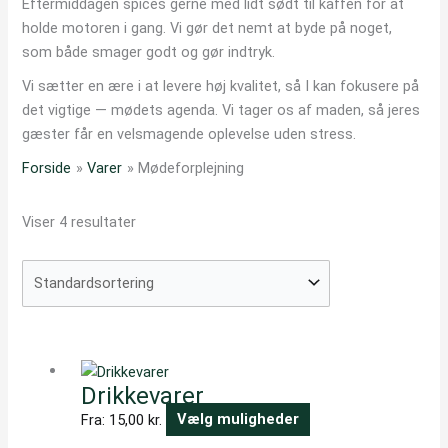
Eftermiddagen spices gerne med lidt sødt til kaffen for at
holde motoren i gang. Vi gør det nemt at byde på noget,
som både smager godt og gør indtryk.
Vi sætter en ære i at levere høj kvalitet, så I kan fokusere på
det vigtige — mødets agenda. Vi tager os af maden, så jeres
gæster får en velsmagende oplevelse uden stress.
Forside
Varer
Mødeforplejning
Viser 4 resultater
Dette
vare
Drikkevarer
har
flere
Fra:
15,00
kr.
Vælg muligheder
varianter.