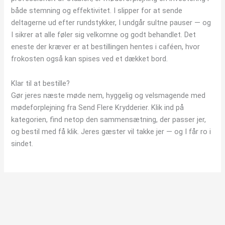
både stemning og effektivitet. I slipper for at sende
varesiden
deltagerne ud efter rundstykker, I undgår sultne pauser — og
I sikrer at alle føler sig velkomne og godt behandlet. Det
eneste der kræver er at bestillingen hentes i caféen, hvor
frokosten også kan spises ved et dækket bord.
Klar til at bestille?
Gør jeres næste møde nem, hyggelig og velsmagende med
mødeforplejning fra Send Flere Krydderier. Klik ind på
kategorien, find netop den sammensætning, der passer jer,
og bestil med få klik. Jeres gæster vil takke jer — og I får ro i
sindet.