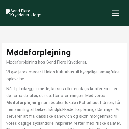
Gå
til
indholdet
Mødeforplejning
Mødeforplejning hos Send Flere Krydderier.
Vi gør jeres møder i Union Kulturhus til hyggelige, smagfulde
oplevelse.
Når I planlægger møde, kursus eller en dags konference, er
det små detaljer, der sætter stemningen. Med vores
Mødeforplejning
når i booker lokale i Kulturhuset Union, får
I en samling af lækre, håndplukkede forplejningsløsninger. Vi
serverer alt fra klassiske sandwich og skøn morgenmad til
vores daglige sydlandske inspireret retter med friske salater.