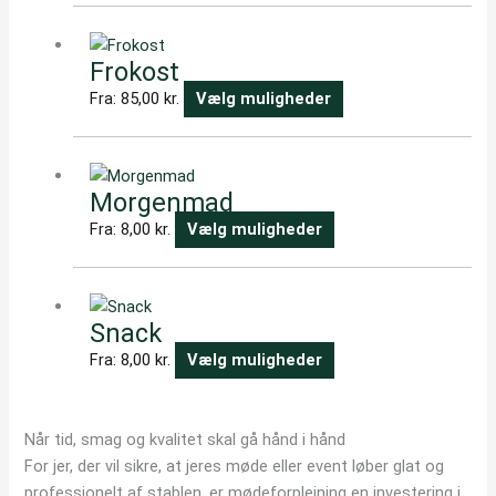
Dette
Mulighederne
vare
kan
Frokost
har
vælges
flere
Fra:
85,00
kr.
Vælg muligheder
på
varianter.
varesiden
Dette
Mulighederne
vare
kan
Morgenmad
har
vælges
flere
Fra:
8,00
kr.
Vælg muligheder
på
varianter.
varesiden
Dette
Mulighederne
vare
kan
Snack
har
vælges
flere
Fra:
8,00
kr.
Vælg muligheder
på
varianter.
varesiden
Mulighederne
Når tid, smag og kvalitet skal gå hånd i hånd
kan
For jer, der vil sikre, at jeres møde eller event løber glat og
vælges
professionelt af stablen, er mødeforplejning en investering i
på