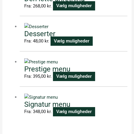
flere
Fra:
268,00
kr.
Vælg muligheder
varianter.
Dette
Mulighederne
vare
kan
Desserter
har
vælges
flere
Fra:
48,00
kr.
Vælg muligheder
på
varianter.
varesiden
Dette
Mulighederne
vare
kan
Prestige menu
har
vælges
flere
Fra:
395,00
kr.
Vælg muligheder
på
varianter.
varesiden
Dette
Mulighederne
vare
kan
Signatur menu
har
vælges
flere
Fra:
348,00
kr.
Vælg muligheder
på
varianter.
varesiden
Mulighederne
kan