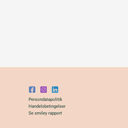
vælges
på
varesiden
Persondatapolitik
Handelsbetingelser
Se smiley rapport