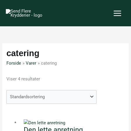
Gå
til
indholdet
catering
Forside
Varer
catering
Viser 4 resultater
Dette
vare
Den lette anretning
har